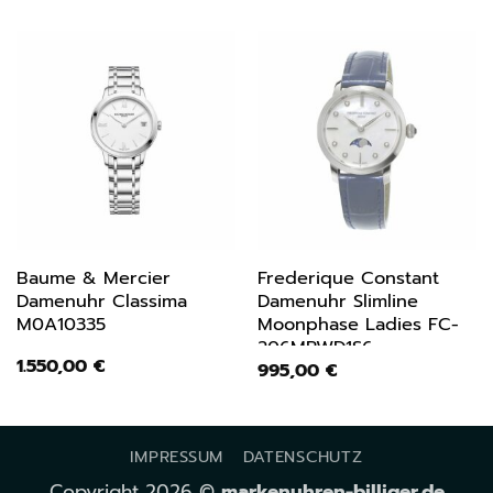
Baume & Mercier
Frederique Constant
Damenuhr Classima
Damenuhr Slimline
M0A10335
Moonphase Ladies FC-
206MPWD1S6
1.550,00
€
995,00
€
IMPRESSUM
DATENSCHUTZ
Copyright 2026 ©
markenuhren-billiger.de