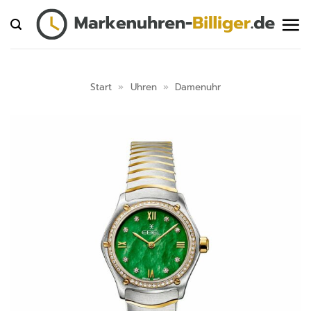
Zum
Inhalt
springen
Start
»
Uhren
»
Damenuhr