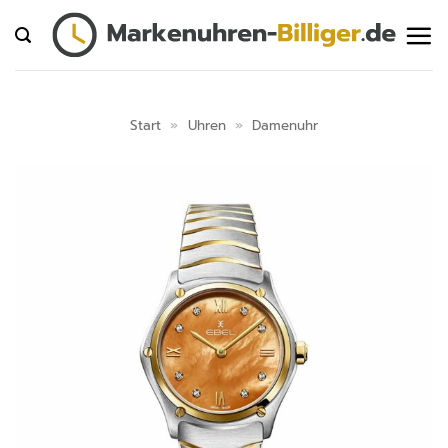
Zum
Inhalt
springen
Start
»
Uhren
»
Damenuhr