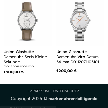
Union Glashütte
Union Glashütte
Damenuhr Seris Kleine
Damenuhr Viro Datum
Sekunde
34 mm D0112071103101
D0132281601100
1.200,00
€
1.900,00
€
IMPRESSUM
DATENSCHUTZ
Copyright 2026 ©
markenuhren-billiger.de