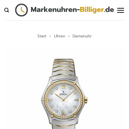
Zum
Inhalt
springen
Start
»
Uhren
»
Damenuhr