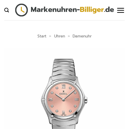
Zum
Inhalt
springen
Start
»
Uhren
»
Damenuhr