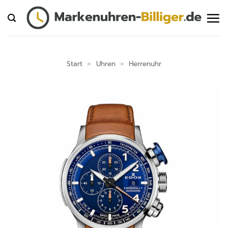
Zum
Inhalt
springen
Start
»
Uhren
»
Herrenuhr