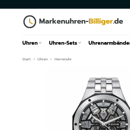
Zum
Inhalt
springen
Uhren
Uhren-Sets
Uhrenarmbände
Start
»
Uhren
»
Herrenuhr