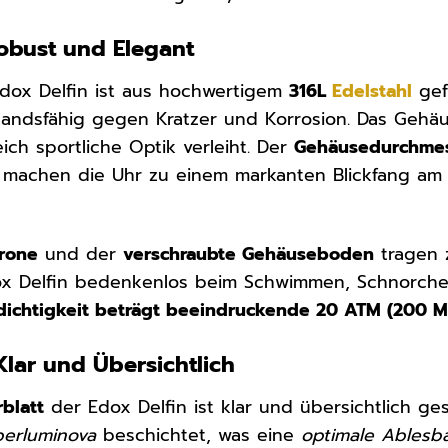
obust und Elegant
dox Delfin ist aus hochwertigem
316L
Edelstahl
gefe
tandsfähig gegen Kratzer und Korrosion. Das Gehä
ich sportliche Optik verleiht. Der
Gehäusedurchmes
 machen die Uhr zu einem markanten Blickfang am 
Krone
und der
verschraubte Gehäuseboden
tragen 
ox Delfin bedenkenlos beim Schwimmen, Schnorche
ichtigkeit beträgt beeindruckende 20 ATM (200 M
 Klar und Übersichtlich
rblatt
der Edox Delfin ist klar und übersichtlich ges
perluminova
beschichtet, was eine
optimale Ablesba