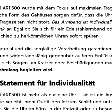
 AR11500 wurde mit dem Fokus auf maximalen Trage
che Form des Gehäuses sorgen dafür, dass die U
Tragezeiten nicht stört.
Das Armband ist individuell
nk an.
Egal ob Sie sich für ein Edelstahlarmband o
chied zu herkömmlichen Uhren sofort spüren.
terial und die sorgfältige Verarbeitung garantiere
 und widerstandsfähig gegenüber äußeren Einflüss
ne sich Sorgen um Kratzer oder Beschädigungen m
jahrelang begleiten wird.
n Statement für Individualität
AR11500 ist mehr als nur eine Uhr – sie ist ein Au
 Sie verleiht Ihrem Outfit den letzten Schliff und un
 Sie die Uhr im Büro, in der Freizeit oder zu bes