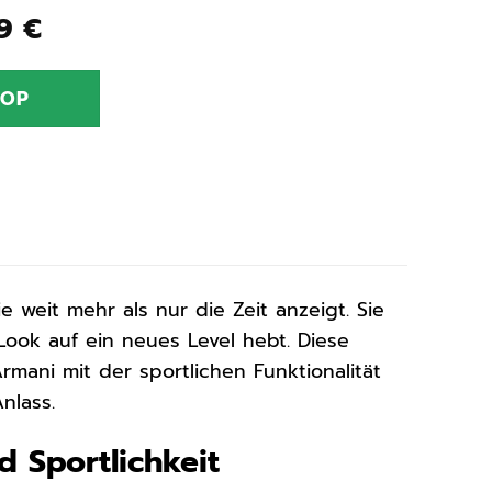
ünglicher
Aktueller
99
€
Preis
ist:
HOP
0 €
370,99 €.
ie weit mehr als nur die Zeit anzeigt. Sie
 Look auf ein neues Level hebt. Diese
mani mit der sportlichen Funktionalität
nlass.
 Sportlichkeit