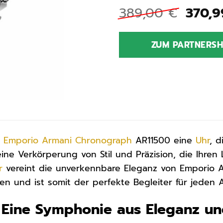
Urspr
389,00
€
370,
Preis
war:
ZUM PARTNERS
389,0
r
Emporio Armani
Chronograph
AR11500 eine
Uhr
, d
eine Verkörperung von Stil und Präzision, die Ihren
r
vereint die unverkennbare Eleganz von Emporio Ar
n und ist somit der perfekte Begleiter für jeden A
 Eine Symphonie aus Eleganz und