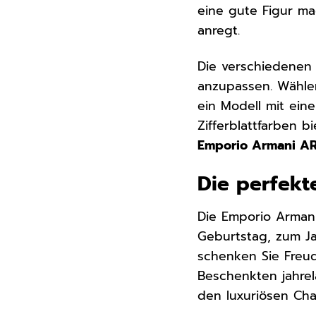
eine gute Figur ma
anregt.
Die verschiedenen F
anzupassen. Wählen
ein Modell mit ei
Zifferblattfarben b
Emporio Armani AR1
Die perfekt
Die Emporio Arman
Geburtstag, zum J
schenken Sie Freud
Beschenkten jahrel
den luxuriösen Cha