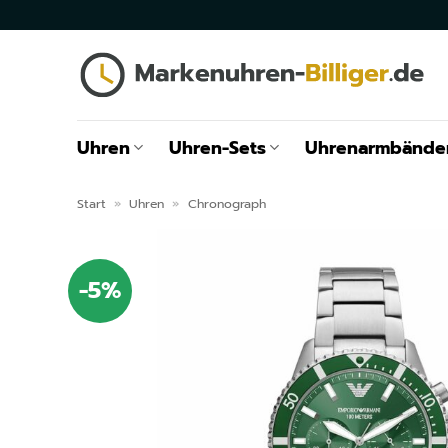
Zum
Inhalt
springen
Uhren
Uhren-Sets
Uhrenarmbände
Start
»
Uhren
»
Chronograph
-5%