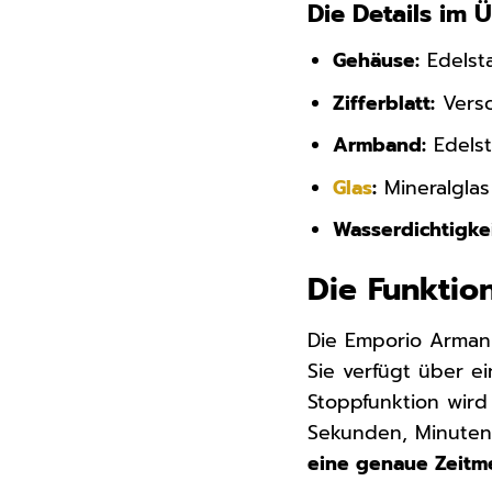
Die Details im 
Gehäuse:
Edelsta
Zifferblatt:
Versc
Armband:
Edelst
Glas
:
Mineralglas
Wasserdichtigkei
Die Funktion
Die Emporio Armani
Sie verfügt über e
Stoppfunktion wir
Sekunden, Minute
eine genaue Zeitm