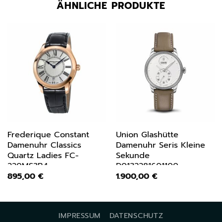
ÄHNLICHE PRODUKTE
Frederique Constant
Union Glashütte
Damenuhr Classics
Damenuhr Seris Kleine
Quartz Ladies FC-
Sekunde
220MS3B4
D0132281601100
895,00
€
1.900,00
€
IMPRESSUM
DATENSCHUTZ