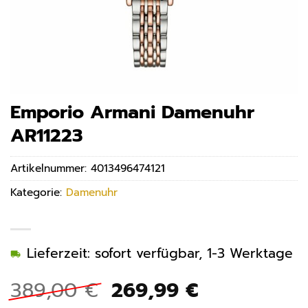
Emporio Armani Damenuhr
AR11223
Artikelnummer:
4013496474121
Kategorie:
Damenuhr
Lieferzeit: sofort verfügbar, 1-3 Werktage
Ursprünglicher
Aktueller
389,00
€
269,99
€