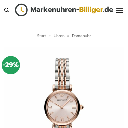
Zum
Inhalt
springen
Start
»
Uhren
»
Damenuhr
-29%