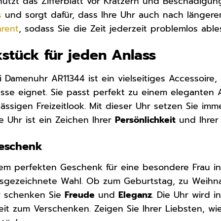
ützt das Zifferblatt vor Kratzern und Beschädigung
s
und sorgt dafür, dass Ihre Uhr auch nach längere
arent
, sodass Sie die Zeit jederzeit problemlos abl
stück für jeden Anlass
 Damenuhr AR11344 ist ein vielseitiges Accessoire, 
sse eignet. Sie passt perfekt zu einem eleganten A
ässigen Freizeitlook. Mit dieser Uhr setzen Sie im
ie Uhr ist ein Zeichen Ihrer
Persönlichkeit
und Ihre
Geschenk
em perfekten Geschenk für eine besondere Frau in
ausgezeichnete Wahl. Ob zum Geburtstag, zu Weihn
hr schenken Sie
Freude
und
Eleganz
. Die Uhr wird 
reit zum Verschenken. Zeigen Sie Ihrer Liebsten, wi