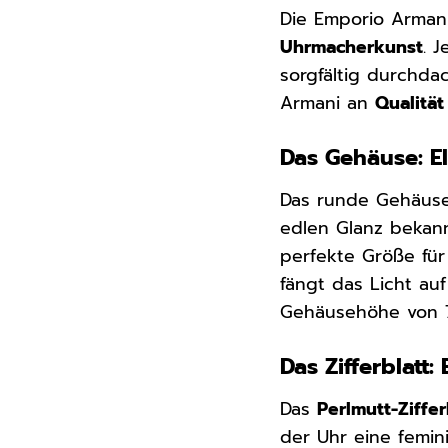
Die Emporio Arman
Uhrmacherkunst
. 
sorgfältig durchdac
Armani an
Qualität
Das Gehäuse: El
Das runde Gehäus
edlen Glanz bekann
perfekte Größe für
fängt das Licht au
Gehäusehöhe von 7
Das Zifferblatt:
Das
Perlmutt-Ziffer
der Uhr eine femin