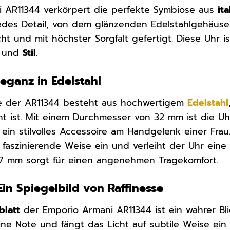
i AR11344 verkörpert die perfekte Symbiose aus
it
Jedes Detail, von dem glänzenden Edelstahlgehäuse b
ht und mit höchster Sorgfalt gefertigt. Diese Uhr 
und
Stil
.
eganz in Edelstahl
e der AR11344 besteht aus hochwertigem
Edelstahl
t ist. Mit einem Durchmesser von 32 mm ist die Uh
 ein stilvolles Accessoire am Handgelenk einer Fra
f faszinierende Weise ein und verleiht der Uhr eine
 mm sorgt für einen angenehmen Tragekomfort.
 Ein Spiegelbild von Raffinesse
blatt
der Emporio Armani AR11344 ist ein wahrer Bli
ine Note und fängt das Licht auf subtile Weise ein