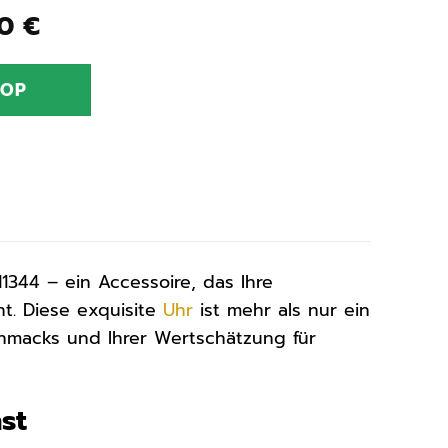
ünglicher
Aktueller
00
€
Preis
ist:
HOP
0 €
279,00 €.
1344 – ein Accessoire, das Ihre
ht. Diese exquisite
Uhr
ist mehr als nur ein
schmacks und Ihrer Wertschätzung für
st