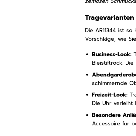
zeitlosen Schmuck
Tragevarianten
Die AR11344 ist so 
Vorschläge, wie Sie
Business-Look:
T
Bleistiftrock. D
Abendgarderob
schimmernde Obe
Freizeit-Look:
Tra
Die Uhr verleiht 
Besondere Anlä
Accessoire für b