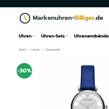
Zum
Inhalt
springen
Uhren
Uhren-Sets
Uhrenarmbände
Start
»
Uhren
»
Damenuhr
-30%