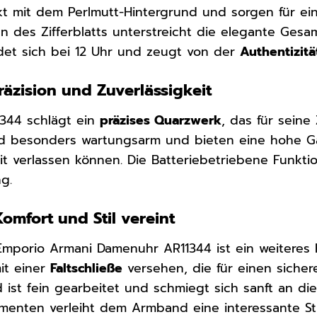
kt mit dem Perlmutt-Hintergrund und sorgen für e
gn des Zifferblatts unterstreicht die elegante Ges
det sich bei 12 Uhr und zeugt von der
Authentizitä
äzision und Zuverlässigkeit
1344 schlägt ein
präzises Quarzwerk
, das für seine
ind besonders wartungsarm und bieten eine hohe G
it verlassen können. Die Batteriebetriebene Funktio
g.
omfort und Stil vereint
porio Armani Damenuhr AR11344 ist ein weiteres Hi
it einer
Faltschließe
versehen, die für einen sich
 ist fein gearbeitet und schmiegt sich sanft an di
ementen verleiht dem Armband eine interessante St