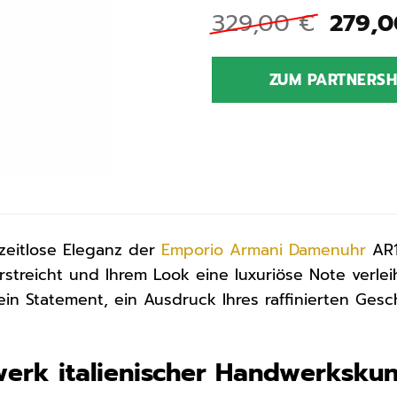
Urspr
329,00
€
279,
Preis
war:
ZUM PARTNERS
329,0
zeitlose Eleganz der
Emporio Armani
Damenuhr
AR1
rstreicht und Ihrem Look eine luxuriöse Note verlei
t ein Statement, ein Ausdruck Ihres raffinierten Ge
werk italienischer Handwerkskun