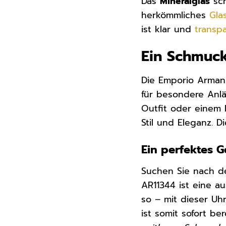
Das
Mineralglas
sch
herkömmliches
Gla
ist klar und
transp
Ein Schmuck
Die Emporio Armani
für besondere Anlä
Outfit oder einem l
Stil und Eleganz. D
Ein perfektes 
Suchen Sie nach d
AR11344 ist eine 
so – mit dieser U
ist somit sofort be