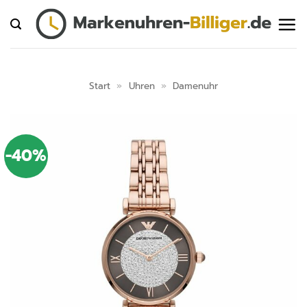
Zum
Inhalt
springen
Start
»
Uhren
»
Damenuhr
-40%