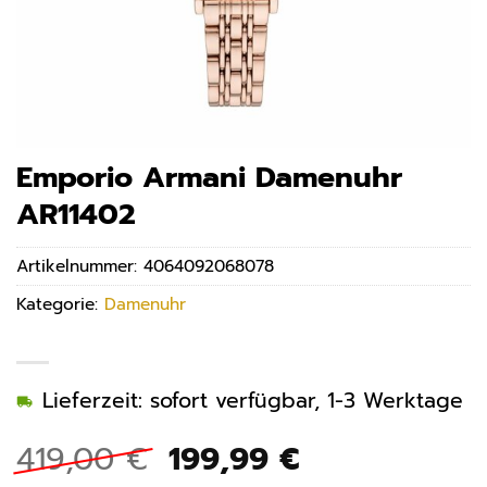
Emporio Armani Damenuhr
AR11402
Artikelnummer:
4064092068078
Kategorie:
Damenuhr
Lieferzeit: sofort verfügbar, 1-3 Werktage
Ursprünglicher
Aktueller
419,00
€
199,99
€