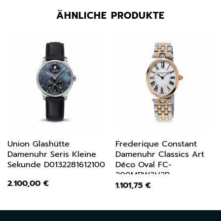
ÄHNLICHE PRODUKTE
Union Glashütte
Frederique Constant
Damenuhr Seris Kleine
Damenuhr Classics Art
Sekunde D0132281612100
Déco Oval FC-
200MPW2V2B
2.100,00
€
1.101,75
€