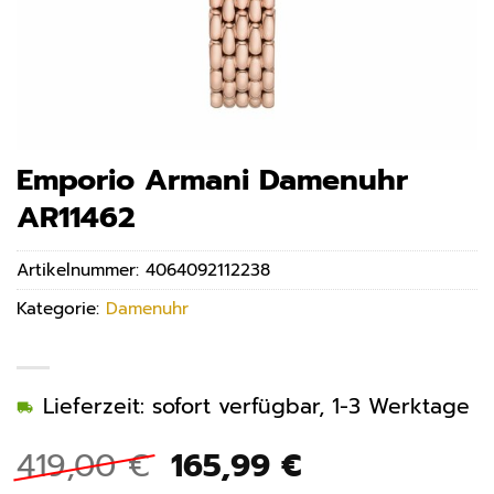
Emporio Armani Damenuhr
AR11462
Artikelnummer:
4064092112238
Kategorie:
Damenuhr
Lieferzeit: sofort verfügbar, 1-3 Werktage
Ursprünglicher
Aktueller
419,00
€
165,99
€