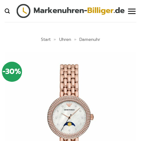
Zum
Inhalt
springen
Start
»
Uhren
»
Damenuhr
-30%