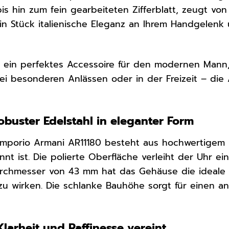
is hin zum fein gearbeiteten Zifferblatt, zeugt v
ein Stück italienische Eleganz an Ihrem Handgelenk 
t ein perfektes Accessoire für den modernen Mann, d
ei besonderen Anlässen oder in der Freizeit – die A
buster Edelstahl in eleganter Form
mporio Armani AR11180 besteht aus hochwertigem
nt ist. Die polierte Oberfläche verleiht der Uhr ein
urchmesser von 43 mm hat das Gehäuse die ideale 
 zu wirken. Die schlanke Bauhöhe sorgt für einen 
 Klarheit und Raffinesse vereint