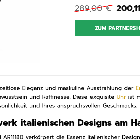
Urspr
289,00
€
200,1
Preis
war:
ZUM PARTNERS
289,0
zeitlose Eleganz und maskuline Ausstrahlung der
E
bewusstsein und Raffinesse. Diese exquisite
Uhr
ist m
sönlichkeit und Ihres anspruchsvollen Geschmacks.
werk italienischen Designs am 
 AR11180 verkörpert die Essenz italienischer Desig