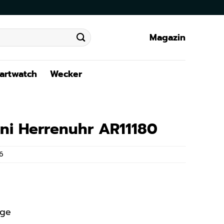
Magazin
artwatch
Wecker
ni Herrenuhr AR11180
6
age