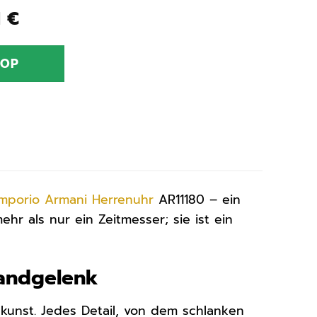
ünglicher
Aktueller
1
€
Preis
ist:
HOP
0 €
200,11 €.
mporio Armani
Herrenuhr
AR11180 – ein
ehr als nur ein Zeitmesser; sie ist ein
Handgelenk
nkunst. Jedes Detail, von dem schlanken