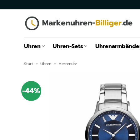
Zum
Inhalt
springen
Uhren
Uhren-Sets
Uhrenarmbände
Start
»
Uhren
»
Herrenuhr
-44%