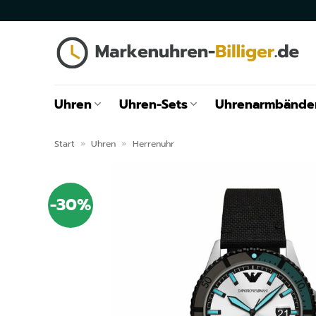
Zum
Inhalt
springen
Uhren
Uhren-Sets
Uhrenarmbände
Start
»
Uhren
»
Herrenuhr
-30%