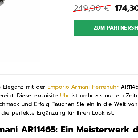
Urspr
249,00
€
174,3
Preis
war:
ZUM PARTNERS
249,0
se Eleganz mit der
Emporio Armani
Herrenuhr
AR1146
vereint. Diese exquisite
Uhr
ist mehr als nur ein Zeit
schmack und Erfolg. Tauchen Sie ein in die Welt v
die perfekte Ergänzung für Ihren Look ist.
ani AR11465: Ein Meisterwerk 