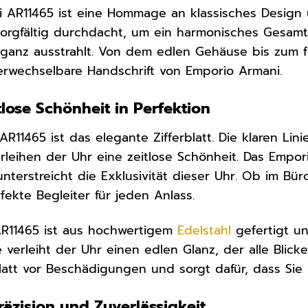
 AR11465 ist eine Hommage an klassisches Design 
orgfältig durchdacht, um ein harmonisches Gesamtbi
leganz ausstrahlt. Von dem edlen Gehäuse bis zum fe
erwechselbare Handschrift von Emporio Armani.
tlose Schönheit in Perfektion
R11465 ist das elegante Zifferblatt. Die klaren Lin
verleihen der Uhr eine zeitlose Schönheit. Das Empo
 unterstreicht die Exklusivität dieser Uhr. Ob im Bür
fekte Begleiter für jeden Anlass.
R11465 ist aus hochwertigem
Edelstahl
gefertigt un
 verleiht der Uhr einen edlen Glanz, der alle Blicke
blatt vor Beschädigungen und sorgt dafür, dass Sie
äzision und Zuverlässigkeit