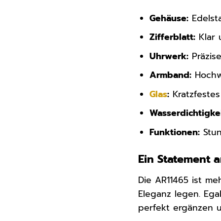
Gehäuse:
Edelsta
Zifferblatt:
Klar 
Uhrwerk:
Präzis
Armband:
Hochw
Glas
:
Kratzfestes
Wasserdichtigkei
Funktionen:
Stun
Ein Statement
Die AR11465 ist meh
Eleganz legen. Egal
perfekt ergänzen u