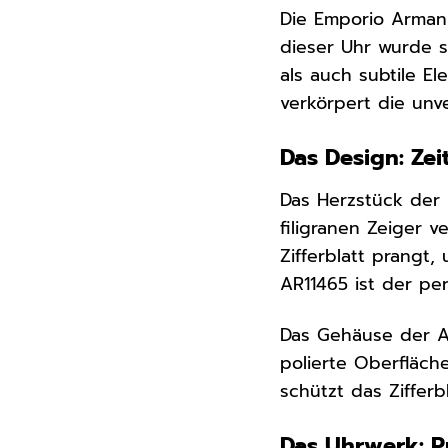
Die Emporio Armani
dieser Uhr wurde s
als auch subtile E
verkörpert die unv
Das Design: Zei
Das Herzstück der A
filigranen Zeiger 
Zifferblatt prangt,
AR11465 ist der per
Das Gehäuse der A
polierte Oberfläche
schützt das Ziffer
Das Uhrwerk: Pr