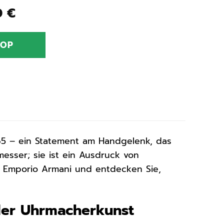
ünglicher
Aktueller
0
€
Preis
ist:
HOP
0 €
174,30 €.
5 – ein Statement am Handgelenk, das
messer; sie ist ein Ausdruck von
on Emporio Armani und entdecken Sie,
der Uhrmacherkunst