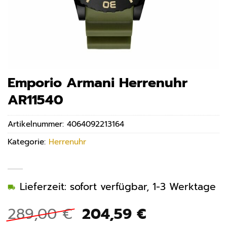
Emporio Armani Herrenuhr
AR11540
Artikelnummer:
4064092213164
Kategorie:
Herrenuhr
Lieferzeit: sofort verfügbar, 1-3 Werktage
Ursprünglicher
Aktueller
289,00
€
204,59
€