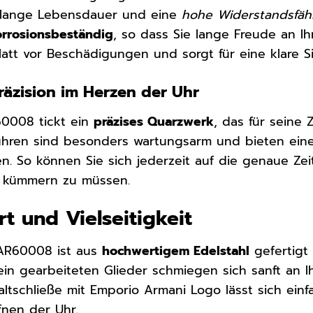
e lange Lebensdauer und eine
hohe Widerstandsfähi
orrosionsbeständig
, so dass Sie lange Freude an I
latt vor Beschädigungen und sorgt für eine klare Si
räzision im Herzen der Uhr
60008 tickt ein
präzises Quarzwerk
, das für seine
uhren sind besonders wartungsarm und bieten eine
. So können Sie sich jederzeit auf die genaue Zei
n kümmern zu müssen.
t und Vielseitigkeit
AR60008 ist aus
hochwertigem Edelstahl
gefertigt
fein gearbeiteten Glieder schmiegen sich sanft an 
 Faltschließe mit Emporio Armani Logo lässt sich ei
fnen der Uhr.