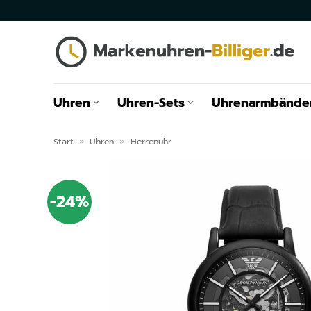
Zum
Inhalt
springen
Uhren
Uhren-Sets
Uhrenarmbände
Start
»
Uhren
»
Herrenuhr
-24%