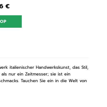
ünglicher
Aktueller
66
€
Preis
ist:
HOP
0 €
383,66 €.
k italienischer Handwerkskunst, das Stil,
als nur ein Zeitmesser; sie ist ein
eschmacks. Tauchen Sie ein in die Welt von