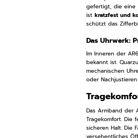
gefertigt, die ein
ist
kratzfest und k
schützt das Zifferb
Das Uhrwerk: P
Im Inneren der AR
bekannt ist. Quarz
mechanischen Uhren
oder Nachjustiere
Tragekomfor
Das Armband der 
Tragekomfort. Die 
sicheren Halt. Die
versehentliches Öf