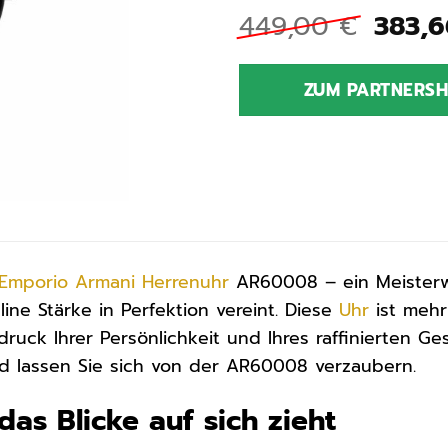
Urspr
449,00
€
383,
Preis
war:
ZUM PARTNERS
449,0
Emporio Armani
Herrenuhr
AR60008 – ein Meisterwer
ine Stärke in Perfektion vereint. Diese
Uhr
ist mehr 
druck Ihrer Persönlichkeit und Ihres raffinierten G
d lassen Sie sich von der AR60008 verzaubern.
das Blicke auf sich zieht