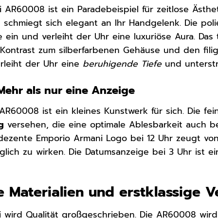
 AR60008 ist ein Paradebeispiel für zeitlose Ästhe
l
schmiegt sich elegant an Ihr Handgelenk. Die poli
 ein und verleiht der Uhr eine luxuriöse Aura. Das t
ontrast zum silberfarbenen Gehäuse und den filigr
rleiht der Uhr eine
beruhigende Tiefe
und unterstr
: Mehr als nur eine Anzeige
 AR60008 ist ein kleines Kunstwerk für sich. Die fe
g
versehen, die eine optimale Ablesbarkeit auch be
s dezente Emporio Armani Logo bei 12 Uhr zeugt vo
lich zu wirken. Die Datumsanzeige bei 3 Uhr ist ei
 Materialien und erstklassige V
 wird Qualität großgeschrieben. Die AR60008 wird 