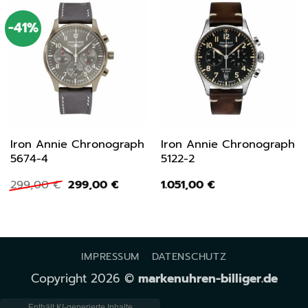
-41%
Iron Annie Chronograph
Iron Annie Chronograph
5674-4
5122-2
Ursprünglicher
Aktueller
299,00
€
299,00
€
1.051,00
€
Preis
Preis
war:
ist:
299,00 €
299,00 €.
IMPRESSUM
DATENSCHUTZ
Copyright 2026 ©
markenuhren-billiger.de