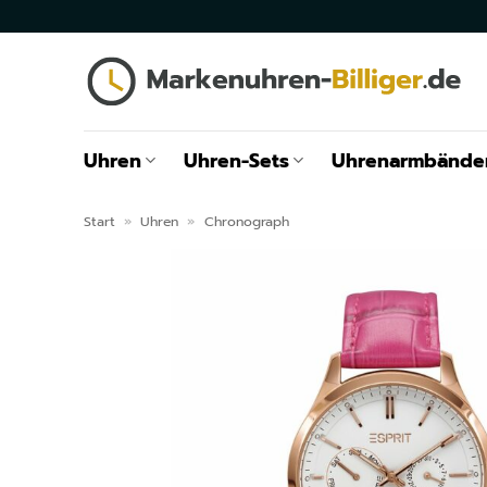
Zum
Inhalt
springen
Uhren
Uhren-Sets
Uhrenarmbände
Start
»
Uhren
»
Chronograph