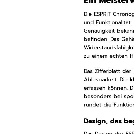
Ein Meiste
Die ESPRIT Chronog
und Funktionalität.
Genauigkeit bekannt
befinden. Das Geh
Widerstandsfähigke
zu einem echten H
Das Zifferblatt de
Ablesbarkeit. Die k
erfassen können. D
besonders bei sport
rundet die Funktion
Design, das beg
Das Design der ESP