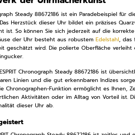
rwerk der Uhrmacherkunst
raph Steady 88672186 ist ein Paradebeispiel für 
 Das Herzstück dieser Uhr bildet ein präzises Quarz
 ist. So können Sie sich jederzeit auf die korrekte
äuse der Uhr besteht aus robustem
Edelstahl
, das
it geschätzt wird. Die polierte Oberfläche verleih
ingucker.
r ESPRIT Chronograph Steady 88672186 ist übersichtl
laren Linien und die gut erkennbaren Indizes sorgen
ie Chronographen-Funktion ermöglicht es Ihnen, Zei
lichen Aktivitäten oder im Alltag von Vorteil ist. 
alität dieser Uhr ab.
eistert
RIT Chronograph Steady 88672186 ist zeitlos und 