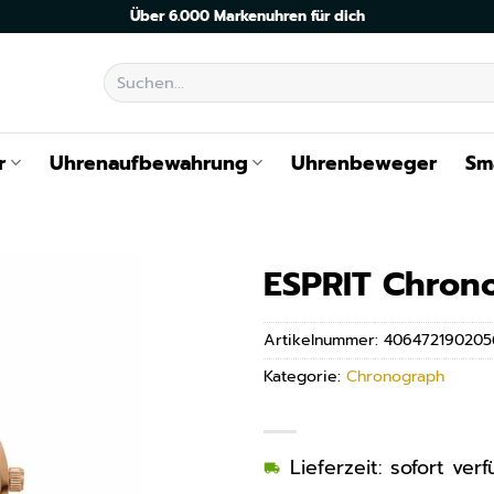
Über 6.000 Markenuhren für dich
Suchen
nach:
r
Uhrenaufbewahrung
Uhrenbeweger
Sm
ESPRIT Chron
Artikelnummer:
406472190205
Kategorie:
Chronograph
Lieferzeit: sofort ve