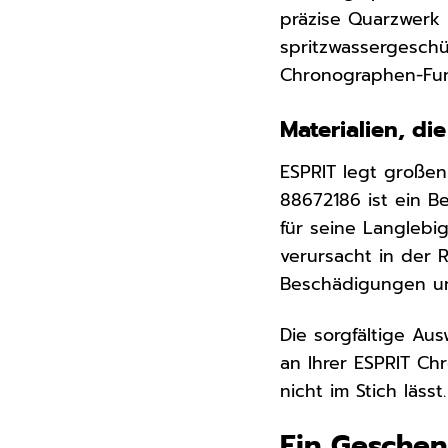
präzise Quarzwerk 
spritzwassergesch
Chronographen-Funk
Materialien, d
ESPRIT legt großen
88672186 ist ein B
für seine Langlebi
verursacht in der R
Beschädigungen und 
Die sorgfältige Au
an Ihrer ESPRIT Ch
nicht im Stich lässt
Ein Geschen