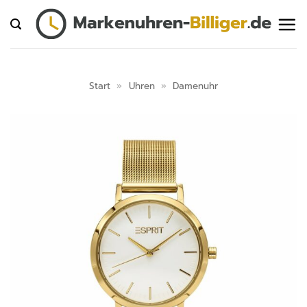
Zum
Inhalt
springen
Start
»
Uhren
»
Damenuhr