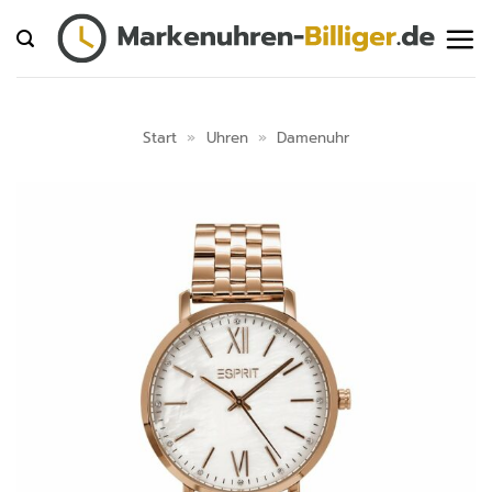
Zum
Inhalt
springen
Start
»
Uhren
»
Damenuhr