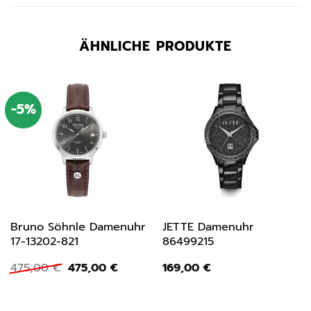
ÄHNLICHE PRODUKTE
-5%
Bruno Söhnle Damenuhr
JETTE Damenuhr
17-13202-821
86499215
Ursprünglicher
Aktueller
475,00
€
475,00
€
169,00
€
Preis
Preis
war:
ist:
475,00 €
475,00 €.