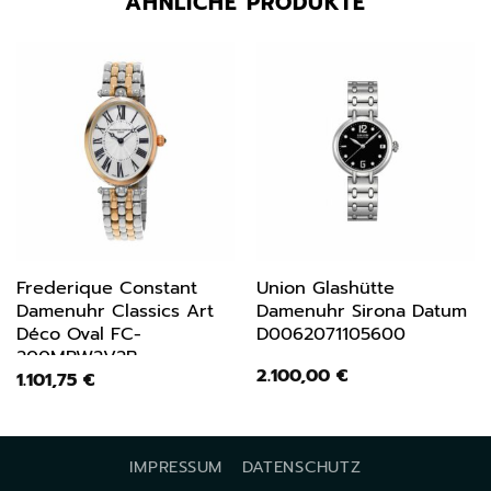
ÄHNLICHE PRODUKTE
Frederique Constant
Union Glashütte
Damenuhr Classics Art
Damenuhr Sirona Datum
Déco Oval FC-
D0062071105600
200MPW2V2B
2.100,00
€
1.101,75
€
IMPRESSUM
DATENSCHUTZ