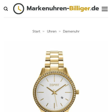
Zum
Inhalt
springen
Start
»
Uhren
»
Damenuhr