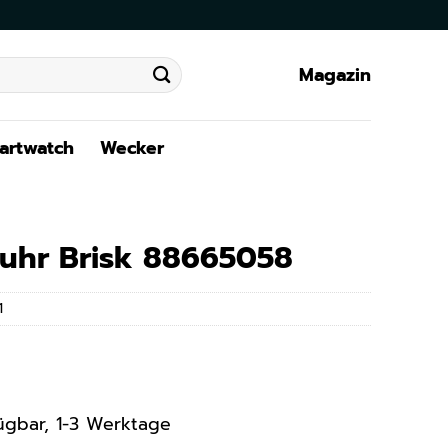
Magazin
artwatch
Wecker
nuhr Brisk 88665058
1
rfügbar, 1-3 Werktage