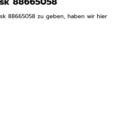
risk 88665058
isk 88665058 zu geben, haben wir hier