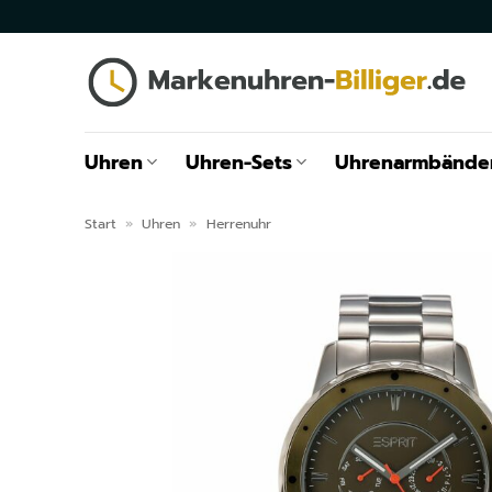
Zum
Inhalt
springen
Uhren
Uhren-Sets
Uhrenarmbände
Start
»
Uhren
»
Herrenuhr