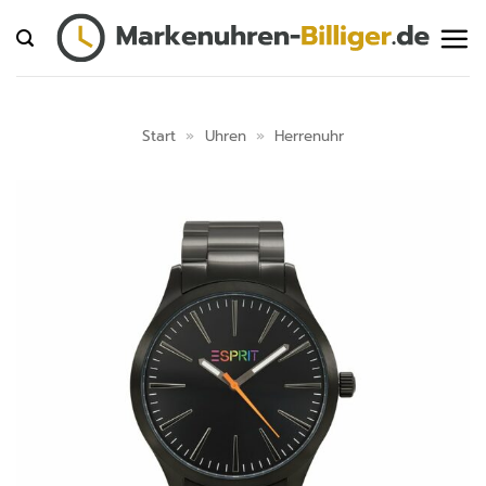
Zum
Inhalt
springen
Start
»
Uhren
»
Herrenuhr