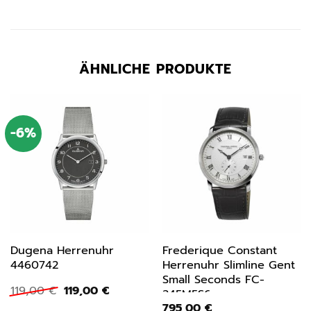
ÄHNLICHE PRODUKTE
-6%
Dugena Herrenuhr
Frederique Constant
4460742
Herrenuhr Slimline Gent
Small Seconds FC-
Ursprünglicher
Aktueller
119,00
€
119,00
€
245M5S6
Preis
Preis
795,00
€