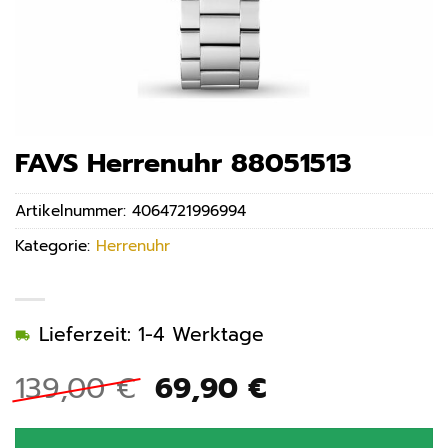
FAVS Herrenuhr 88051513
Artikelnummer:
4064721996994
Kategorie:
Herrenuhr
Lieferzeit: 1-4 Werktage
Ursprünglicher
Aktueller
139,00
€
69,90
€
Preis
Preis
war:
ist: