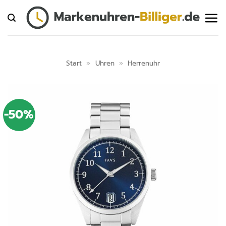
Zum
Inhalt
springen
Start
»
Uhren
»
Herrenuhr
-50%