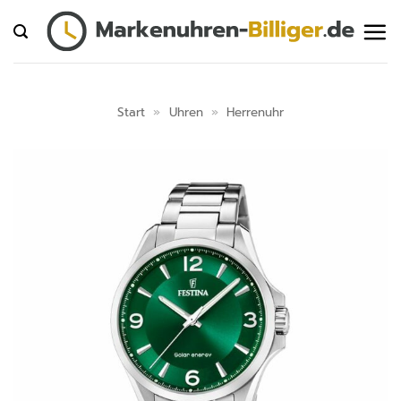
Zum
Inhalt
springen
Start
»
Uhren
»
Herrenuhr