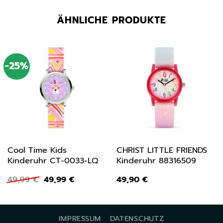
ÄHNLICHE PRODUKTE
-25%
Cool Time Kids
CHRIST LITTLE FRIENDS
Kinderuhr CT-0033-LQ
Kinderuhr 88316509
Ursprünglicher
Aktueller
49,99
€
49,99
€
49,90
€
Preis
Preis
war:
ist:
49,99 €
49,99 €.
IMPRESSUM
DATENSCHUTZ