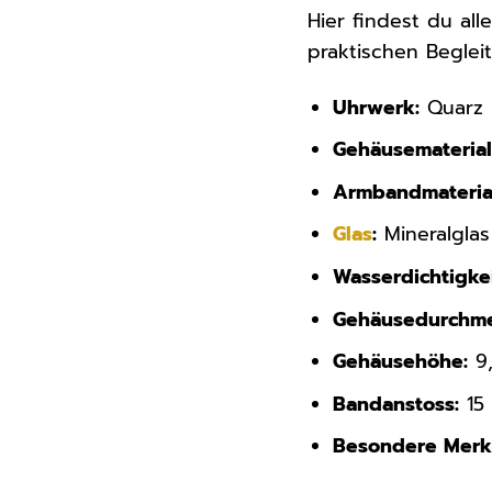
Hier findest du al
praktischen Beglei
Uhrwerk:
Quarz
Gehäusematerial
Armbandmateria
Glas
:
Mineralglas
Wasserdichtigkei
Gehäusedurchme
Gehäusehöhe:
9
Bandanstoss:
15
Besondere Merk