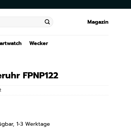
Magazin
artwatch
Wecker
deruhr FPNP122
2
rfügbar, 1-3 Werktage