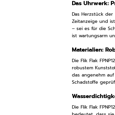
Das Uhrwerk: Pr
Das Herzstück der 
Zeitanzeige und is
– sei es für die S
ist wartungsarm un
Materialien: Ro
Die Flik Flak FPNP
robustem Kunststof
das angenehm auf d
Schadstoffe geprü
Wasserdichtigke
Die Flik Flak FPNP1
bedeutet, dass sie