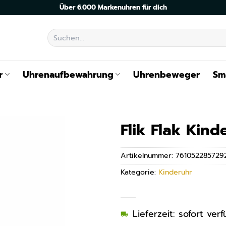
Über 6.000 Markenuhren für dich
Suchen
nach:
r
Uhrenaufbewahrung
Uhrenbeweger
Sm
Flik Flak Kin
Artikelnummer:
761052285729
Kategorie:
Kinderuhr
Lieferzeit: sofort ve