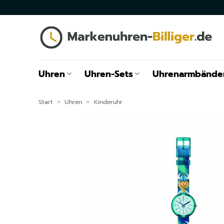
Zum
Inhalt
springen
Uhren
Uhren-Sets
Uhrenarmbände
Start
»
Uhren
»
Kinderuhr