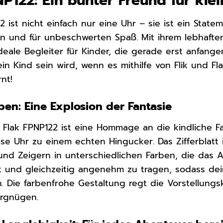
NP122: Ein bunter Freund für kle
2 ist nicht einfach nur eine Uhr – sie ist ein Statem
en und für unbeschwerten Spaß. Mit ihrem lebhafte
 ideale Begleiter für Kinder, die gerade erst anfange
dein Kind sein wird, wenn es mithilfe von Flik und 
rnt!
en: Eine Explosion der Fantasie
k Flak FPNP122 ist eine Hommage an die kindliche Fa
e Uhr zu einem echten Hingucker. Das Zifferblatt is
und Zeigern in unterschiedlichen Farben, die das A
t und gleichzeitig angenehm zu tragen, sodass de
. Die farbenfrohe Gestaltung regt die Vorstellung
ergnügen.