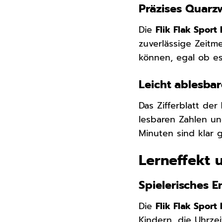
Präzises Quarz
Die
Flik Flak Spor
zuverlässige Zeitm
können, egal ob es
Leicht ablesbare
Das Zifferblatt der
lesbaren Zahlen un
Minuten sind klar 
Lerneffekt 
Spielerisches E
Die
Flik Flak Spor
Kindern, die Uhrzei