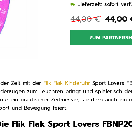
Lieferzeit: sofort ve
Ursprü
44,00
€
44,00
Preis
war:
ZUM PARTNERS
44,00 
der Zeit mit der
Flik Flak
Kinderuhr
Sport Lovers FB
nderaugen zum Leuchten bringt und spielerisch den
 nur ein praktischer Zeitmesser, sondern auch ein
port und Bewegung feiert.
 Die Flik Flak Sport Lovers FBNP