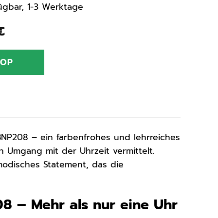
rfügbar, 1-3 Werktage
nglicher
Aktueller
€
Preis
ist:
HOP
€
44,00 €.
NP208 – ein farbenfrohes und lehrreiches
 Umgang mit der Uhrzeit vermittelt.
 modisches Statement, das die
208 – Mehr als nur eine Uhr