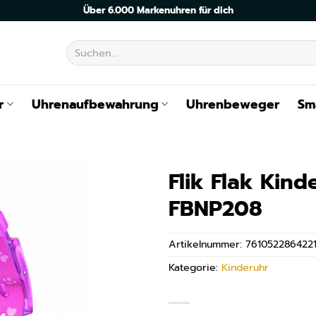
Über 6.000 Markenuhren für dich
Suchen
nach:
r
Uhrenaufbewahrung
Uhrenbeweger
Sm
Flik Flak Kind
FBNP208
Artikelnummer:
761052286422
Kategorie:
Kinderuhr