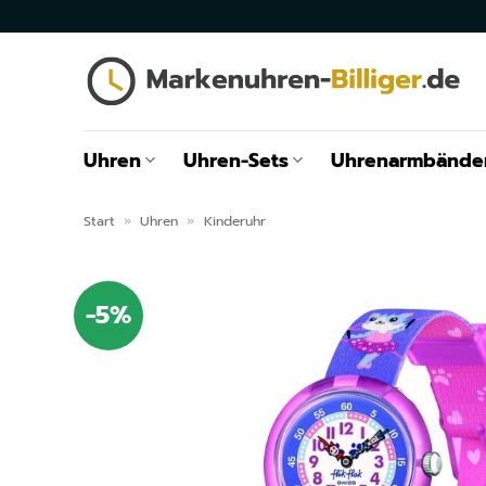
Zum
Inhalt
springen
Uhren
Uhren-Sets
Uhrenarmbände
Start
»
Uhren
»
Kinderuhr
-5%