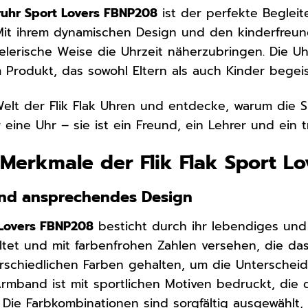
eruhr Sport Lovers FBNP208
ist der perfekte Begleit
Mit ihrem dynamischen Design und den kinderfreundl
elerische Weise die Uhrzeit näherzubringen. Die Uhr
m Produkt, das sowohl Eltern als auch Kinder begeis
Welt der Flik Flak Uhren und entdecke, warum die 
r eine Uhr – sie ist ein Freund, ein Lehrer und ein 
Merkmale der Flik Flak Sport L
und ansprechendes Design
t Lovers FBNP208
besticht durch ihr lebendiges und k
altet und mit farbenfrohen Zahlen versehen, die das
terschiedlichen Farben gehalten, um die Untersche
Armband ist mit sportlichen Motiven bedruckt, die
Die Farbkombinationen sind sorgfältig ausgewählt