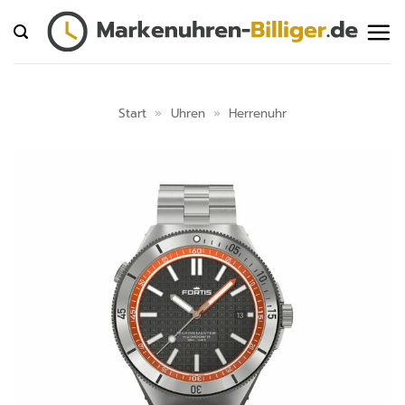
Zum
Inhalt
springen
Start
»
Uhren
»
Herrenuhr