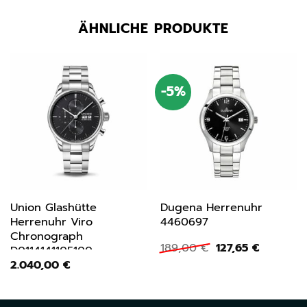
ÄHNLICHE PRODUKTE
-5%
Union Glashütte
Dugena Herrenuhr
Herrenuhr Viro
4460697
Chronograph
Ursprünglicher
Aktuelle
189,00
€
127,65
€
D0114141105100
Preis
Preis
2.040,00
€
war:
ist:
189,00 €
127,65 €.