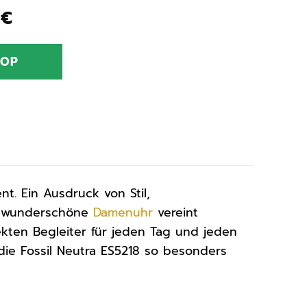
nglicher
Aktueller
0
€
Preis
ist:
HOP
0 €
89,50 €.
nt. Ein Ausdruck von Stil,
se wunderschöne
Damenuhr
vereint
ekten Begleiter für jeden Tag und jeden
die Fossil Neutra ES5218 so besonders