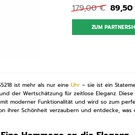
Ursprü
179,00
€
89,5
Preis
war:
ZUM PARTNERS
179,0
5218 ist mehr als nur eine
Uhr
– sie ist ein Stateme
 und der Wertschätzung für zeitlose Eleganz. Die
 mit moderner Funktionalität und wird so zum perf
von ihrer Schönheit verzaubern und entdecke, was 