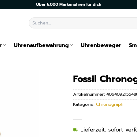
Über 6.000 Markenuhren für dich
Suchen
nach:
r
Uhrenaufbewahrung
Uhrenbeweger
Sm
Fossil Chrono
Artikelnummer:
406409215548
Kategorie:
Chronograph
Lieferzeit: sofort ve