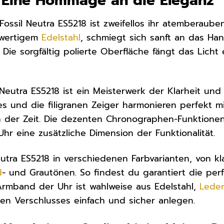
: Eine Hommage an die Eleganz
Fossil Neutra ES5218 ist zweifellos ihr atemberaub
hwertigem
Edelstahl
, schmiegt sich sanft an das Ha
Die sorgfältig polierte Oberfläche fängt das Licht 
 Neutra ES5218 ist ein Meisterwerk der Klarheit und 
es und die filigranen Zeiger harmonieren perfekt 
der Zeit. Die dezenten Chronographen-Funktionen 
hr eine zusätzliche Dimension der Funktionalität.
 Neutra ES5218 in verschiedenen Farbvarianten, von 
d
- und Grautönen. So findest du garantiert die perfe
 Armband der Uhr ist wahlweise aus Edelstahl,
Lede
en Verschlusses einfach und sicher anlegen.