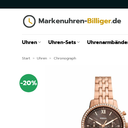
Zum
Inhalt
springen
Uhren
Uhren-Sets
Uhrenarmbände
Start
»
Uhren
»
Chronograph
-20%