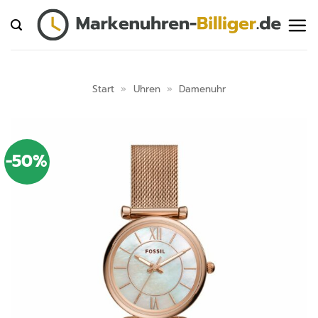
Zum
Inhalt
springen
Start
»
Uhren
»
Damenuhr
-50%