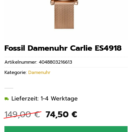
Fossil Damenuhr Carlie ES4918
Artikelnummer:
4048803216613
Kategorie:
Damenuhr
Lieferzeit: 1-4 Werktage
Ursprünglicher
Aktueller
149,00
€
74,50
€
Preis
Preis
war:
ist: