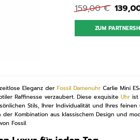
Urspr
159,00
€
139,0
Preis
war:
ZUM PARTNERS
159,0
zeitlose Eleganz der
Fossil
Damenuhr
Carlie Mini E
tiler Raffinesse verzaubert. Diese exquisite
Uhr
ist
önlichen Stils, Ihrer Individualität und Ihres feine
on der Kombination aus klassischem Design und mo
von Fossil.