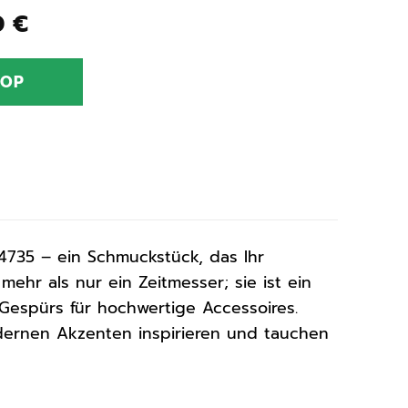
ünglicher
Aktueller
0
€
Preis
ist:
HOP
0 €
139,00 €.
S4735 – ein Schmuckstück, das Ihr
 mehr als nur ein Zeitmesser; sie ist ein
n Gespürs für hochwertige Accessoires.
dernen Akzenten inspirieren und tauchen