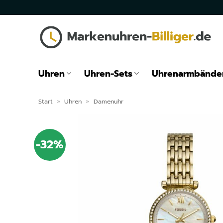
Zum
Inhalt
springen
Uhren
Uhren-Sets
Uhrenarmbände
Start
»
Uhren
»
Damenuhr
-32%