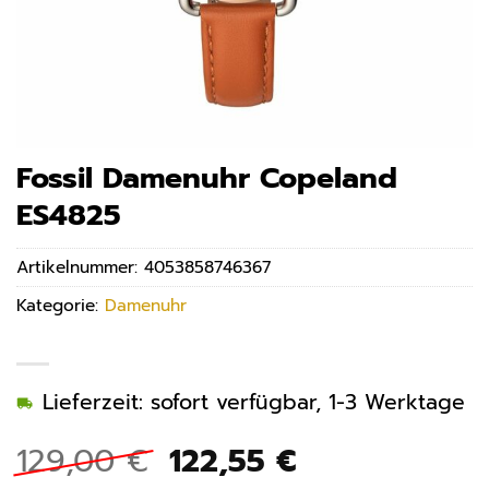
Fossil Damenuhr Copeland
ES4825
Artikelnummer:
4053858746367
Kategorie:
Damenuhr
Lieferzeit: sofort verfügbar, 1-3 Werktage
Ursprünglicher
Aktueller
129,00
€
122,55
€