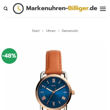
Zum
Inhalt
springen
Start
»
Uhren
»
Damenuhr
-48%