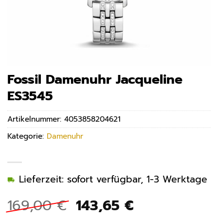
Fossil Damenuhr Jacqueline
ES3545
Artikelnummer:
4053858204621
Kategorie:
Damenuhr
Lieferzeit: sofort verfügbar, 1-3 Werktage
Ursprünglicher
Aktueller
169,00
€
143,65
€