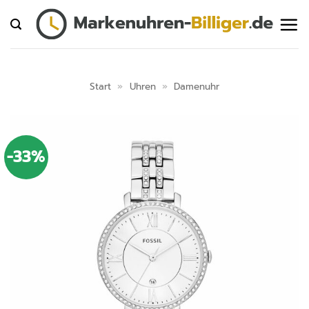
Zum
Inhalt
springen
Start
»
Uhren
»
Damenuhr
-33%