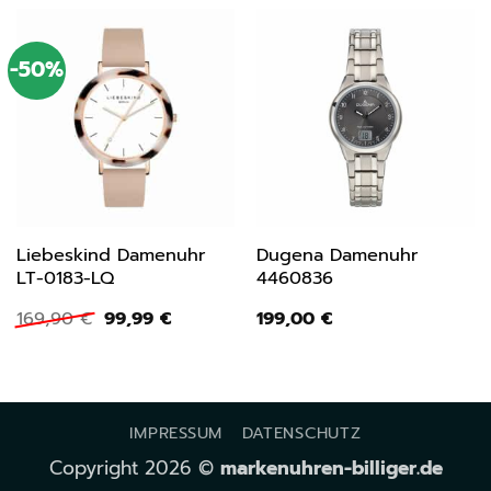
-50%
Liebeskind Damenuhr
Dugena Damenuhr
LT-0183-LQ
4460836
Ursprünglicher
Aktueller
169,90
€
99,99
€
199,00
€
Preis
Preis
war:
ist:
169,90 €
99,99 €.
IMPRESSUM
DATENSCHUTZ
Copyright 2026 ©
markenuhren-billiger.de