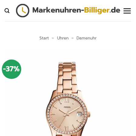
Zum
Inhalt
springen
Start
»
Uhren
»
Damenuhr
-37%