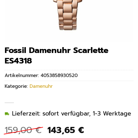
Fossil Damenuhr Scarlette
ES4318
Artikelnummer:
4053858930520
Kategorie:
Damenuhr
Lieferzeit: sofort verfügbar, 1-3 Werktage
Ursprünglicher
Aktueller
159,00
€
143,65
€