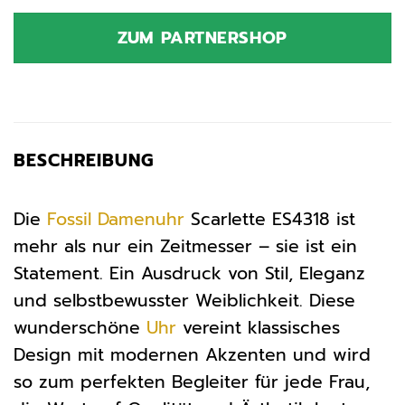
Preis
Preis
war:
ist:
ZUM PARTNERSHOP
159,00 €
143,65 €.
BESCHREIBUNG
Die
Fossil
Damenuhr
Scarlette ES4318 ist
mehr als nur ein Zeitmesser – sie ist ein
Statement. Ein Ausdruck von Stil, Eleganz
und selbstbewusster Weiblichkeit. Diese
wunderschöne
Uhr
vereint klassisches
Design mit modernen Akzenten und wird
so zum perfekten Begleiter für jede Frau,