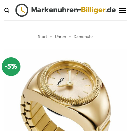
Zum
Inhalt
springen
Start
»
Uhren
»
Damenuhr
-5%