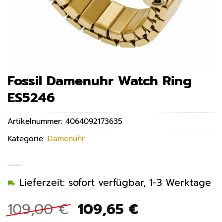
Fossil Damenuhr Watch Ring
ES5246
Artikelnummer:
4064092173635
Kategorie:
Damenuhr
Lieferzeit: sofort verfügbar, 1-3 Werktage
Ursprünglicher
Aktueller
109,00
€
109,65
€