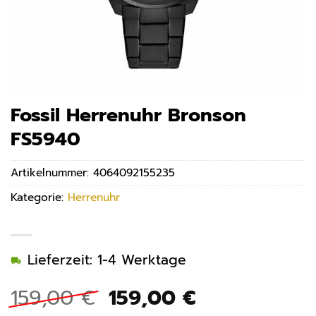
Fossil Herrenuhr Bronson
FS5940
Artikelnummer:
4064092155235
Kategorie:
Herrenuhr
Lieferzeit: 1-4 Werktage
Ursprünglicher
Aktueller
159,00
€
159,00
€