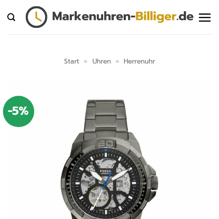
Zum
Inhalt
springen
Start
»
Uhren
»
Herrenuhr
-5%