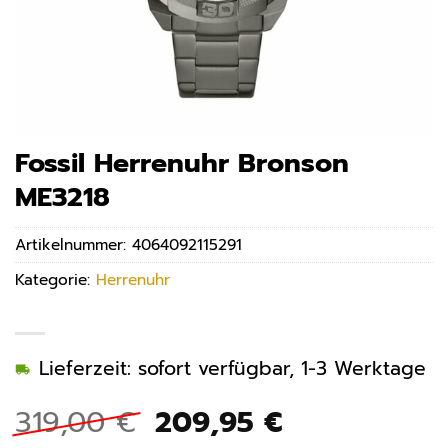
Fossil Herrenuhr Bronson
ME3218
Artikelnummer:
4064092115291
Kategorie:
Herrenuhr
Lieferzeit: sofort verfügbar, 1-3 Werktage
Ursprünglicher
Aktueller
319,00
€
209,95
€