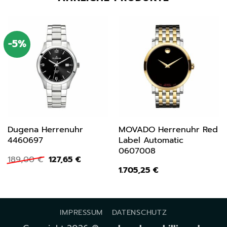
-5%
Dugena Herrenuhr
MOVADO Herrenuhr Red
4460697
Label Automatic
0607008
Ursprünglicher
Aktueller
189,00
€
127,65
€
Preis
Preis
1.705,25
€
war:
ist:
189,00 €
127,65 €.
IMPRESSUM
DATENSCHUTZ