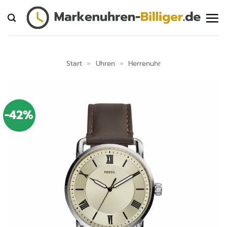
Zum
Inhalt
springen
Start
»
Uhren
»
Herrenuhr
-42%