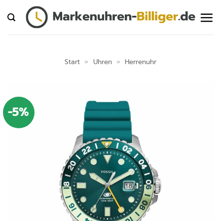
Zum
Inhalt
springen
Start
»
Uhren
»
Herrenuhr
-5%