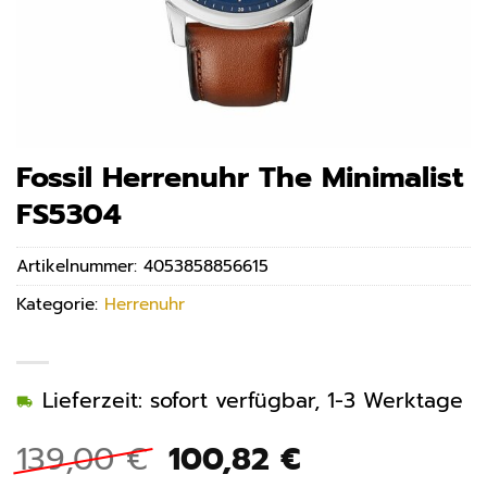
Fossil Herrenuhr The Minimalist
FS5304
Artikelnummer:
4053858856615
Kategorie:
Herrenuhr
Lieferzeit: sofort verfügbar, 1-3 Werktage
Ursprünglicher
Aktueller
139,00
€
100,82
€