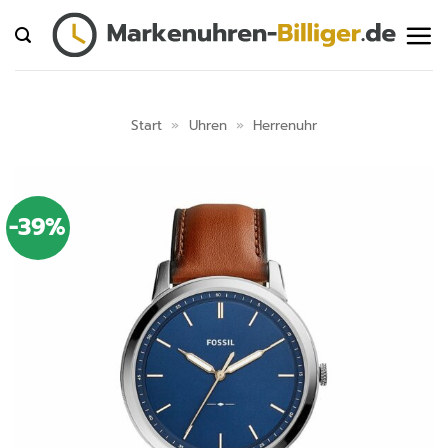
Zum
Inhalt
springen
Start
»
Uhren
»
Herrenuhr
-39%