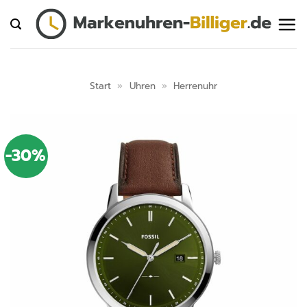
Zum
Inhalt
springen
Start
»
Uhren
»
Herrenuhr
-30%