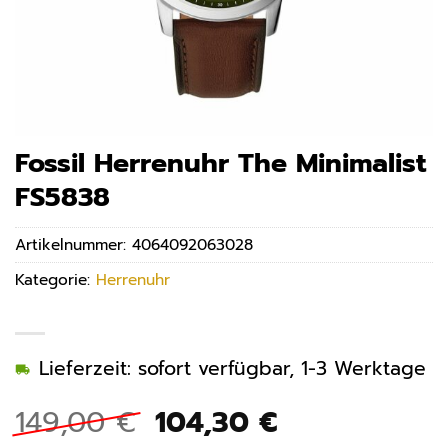
Fossil Herrenuhr The Minimalist
FS5838
Artikelnummer:
4064092063028
Kategorie:
Herrenuhr
Lieferzeit: sofort verfügbar, 1-3 Werktage
Ursprünglicher
Aktueller
149,00
€
104,30
€