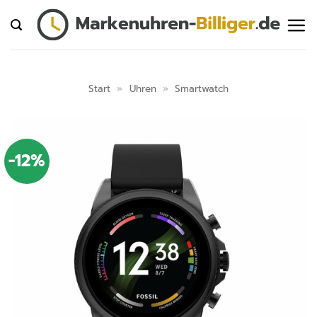
Zum
Inhalt
springen
Start
»
Uhren
»
Smartwatch
-12%