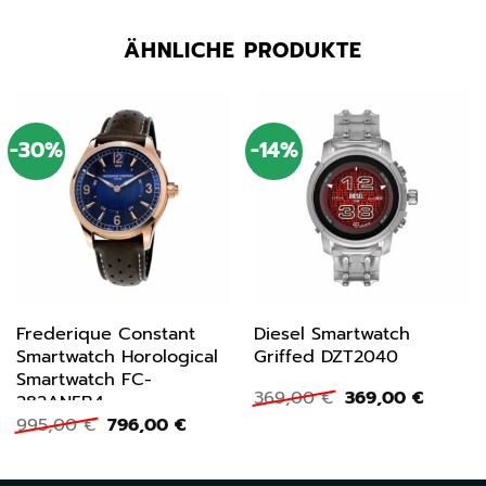
ÄHNLICHE PRODUKTE
-30%
-14%
Frederique Constant
Diesel Smartwatch
Smartwatch Horological
Griffed DZT2040
Smartwatch FC-
Ursprünglicher
Aktuell
369,00
€
369,00
€
282AN5B4
Preis
Preis
Ursprünglicher
Aktueller
995,00
€
796,00
€
war:
ist:
Preis
Preis
369,00 €
369,00 
war:
ist:
995,00 €
796,00 €.