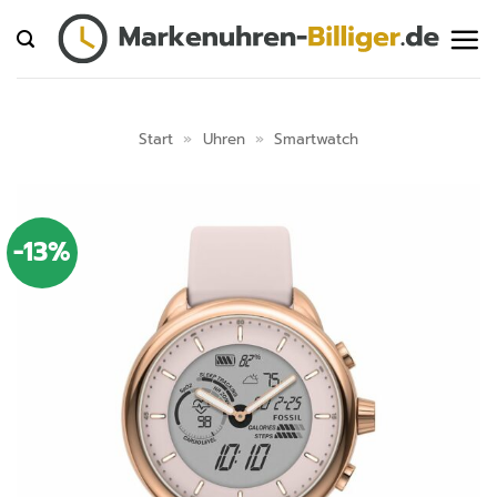
Zum
Inhalt
springen
Start
»
Uhren
»
Smartwatch
-13%