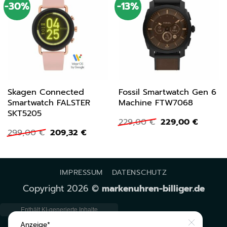
-30%
-13%
Skagen Connected
Fossil Smartwatch Gen 6
Smartwatch FALSTER
Machine FTW7068
SKT5205
Ursprünglicher
Aktuell
229,00
€
229,00
€
Preis
Preis
Ursprünglicher
Aktueller
299,00
€
209,32
€
war:
ist:
Preis
Preis
229,00 €
229,00 
war:
ist:
299,00 €
209,32 €.
IMPRESSUM
DATENSCHUTZ
Copyright 2026 ©
markenuhren-billiger.de
Close
Anzeige*