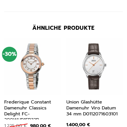
ÄHNLICHE PRODUKTE
-30%
Frederique Constant
Union Glashütte
Damenuhr Classics
Damenuhr Viro Datum
Delight FC-
34 mm D0112071603101
200WHD1ER32B
1.400,00
€
Ursprünglicher
Aktueller
1.225,00
€
980,00
€