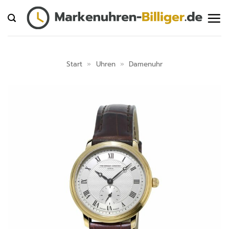
Zum
Inhalt
springen
Start
»
Uhren
»
Damenuhr