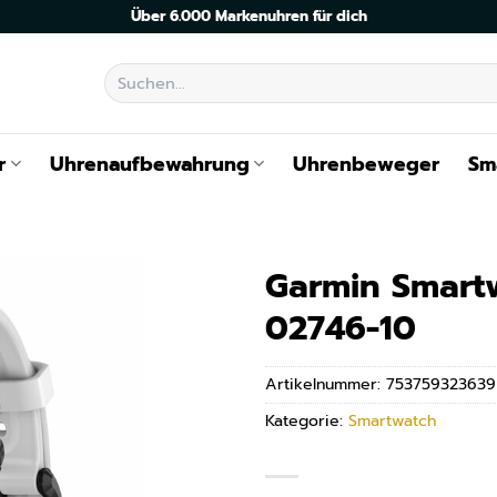
Über 6.000 Markenuhren für dich
Suchen
nach:
r
Uhrenaufbewahrung
Uhrenbeweger
Sm
Garmin Smart
02746-10
Artikelnummer:
753759323639
Kategorie:
Smartwatch