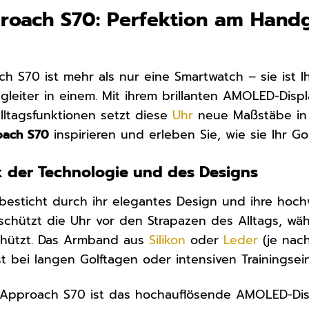
roach S70: Perfektion am Hand
 S70 ist mehr als nur eine Smartwatch – sie ist Ihr
 Begleiter in einem. Mit ihrem brillanten AMOLED-Di
Alltagsfunktionen setzt diese
Uhr
neue Maßstäbe in 
ach S70
inspirieren und erleben Sie, wie sie Ihr Go
k der Technologie und des Designs
esticht durch ihr elegantes Design und ihre hoch
schützt die Uhr vor den Strapazen des Alltags, wä
hützt. Das Armband aus
Silikon
oder
Leder
(je nac
t bei langen Golftagen oder intensiven Trainingsei
 Approach S70 ist das hochauflösende AMOLED-Disp