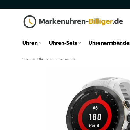
Zum
Inhalt
springen
Uhren
Uhren-Sets
Uhrenarmbände
Start
»
Uhren
»
Smartwatch