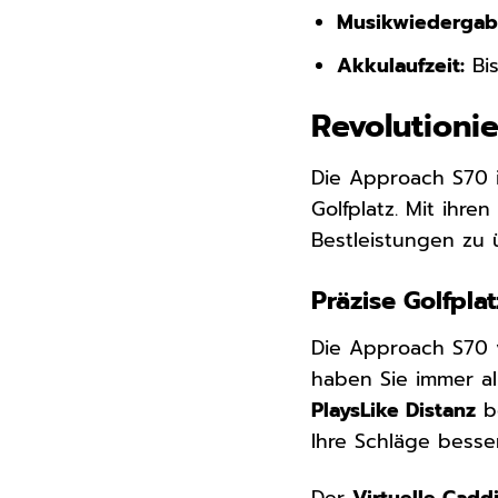
Musikwiedergab
Akkulaufzeit:
Bis
Revolutioni
Die Approach S70 is
Golfplatz. Mit ihre
Bestleistungen zu 
Präzise Golfpla
Die Approach S70 
haben Sie immer al
PlaysLike Distanz
be
Ihre Schläge besse
Der
Virtuelle Cadd