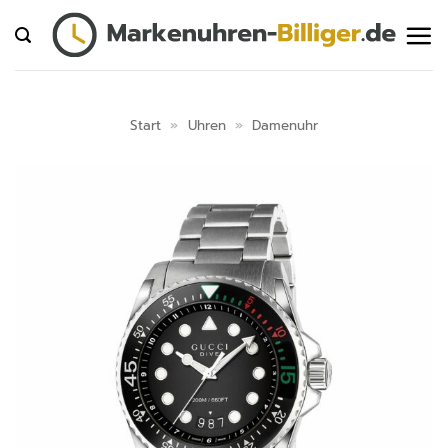
Zum
Inhalt
springen
Start
»
Uhren
»
Damenuhr