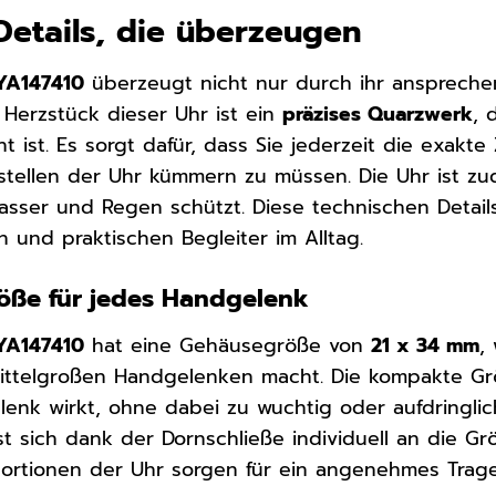
Details, die überzeugen
YA147410
überzeugt nicht nur durch ihr anspreche
 Herzstück dieser Uhr ist ein
präzises Quarzwerk
, 
 ist. Es sorgt dafür, dass Sie jederzeit die exakte
stellen der Uhr kümmern zu müssen. Die Uhr ist z
wasser und Regen schützt. Diese technischen Deta
n und praktischen Begleiter im Alltag.
röße für jedes Handgelenk
YA147410
hat eine Gehäusegröße von
21 x 34 mm
,
ittelgroßen Handgelenken macht. Die kompakte Grö
enk wirkt, ohne dabei zu wuchtig oder aufdringlic
t sich dank der Dornschließe individuell an die G
ortionen der Uhr sorgen für ein angenehmes Trage