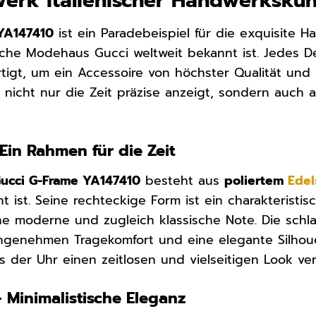
werk italienischer Handwerkskun
YA147410
ist ein Paradebeispiel für die exquisite 
ische Modehaus Gucci weltweit bekannt ist. Jedes De
tigt, um ein Accessoire von höchster Qualität und 
 nicht nur die Zeit präzise anzeigt, sondern auch
Ein Rahmen für die Zeit
ucci G-Frame YA147410
besteht aus
poliertem
Edel
t ist. Seine rechteckige Form ist ein charakterist
ine moderne und zugleich klassische Note. Die sc
angenehmen Tragekomfort und eine elegante Silhou
 der Uhr einen zeitlosen und vielseitigen Look verl
 – Minimalistische Eleganz