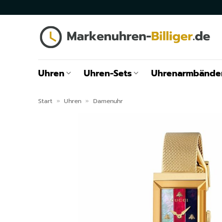
Zum
Inhalt
springen
Uhren
Uhren-Sets
Uhrenarmbände
Start
»
Uhren
»
Damenuhr