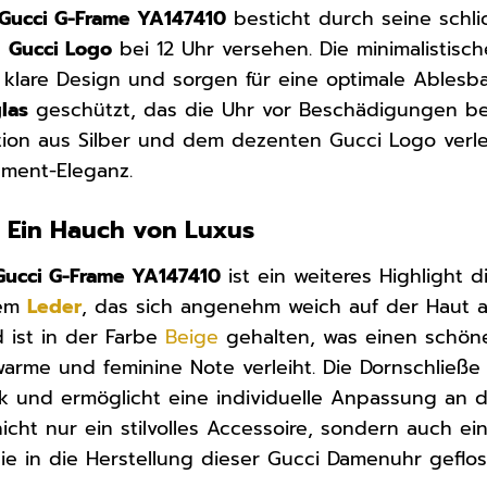
Gucci G-Frame YA147410
besticht durch seine schlic
n
Gucci Logo
bei 12 Uhr versehen. Die minimalistis
klare Design und sorgen für eine optimale Ablesbark
las
geschützt, das die Uhr vor Beschädigungen be
tion aus Silber und dem dezenten Gucci Logo verlei
ement-Eleganz.
 Ein Hauch von Luxus
Gucci G-Frame YA147410
ist ein weiteres Highlight
tem
Leder
, das sich angenehm weich auf der Haut a
 ist in der Farbe
Beige
gehalten, was einen schöne
arme und feminine Note verleiht. Die Dornschließe 
k und ermöglicht eine individuelle Anpassung an 
icht nur ein stilvolles Accessoire, sondern auch ei
die in die Herstellung dieser Gucci Damenuhr geflos