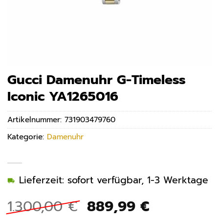
Gucci Damenuhr G-Timeless
Iconic YA1265016
Artikelnummer:
731903479760
Kategorie:
Damenuhr
Lieferzeit: sofort verfügbar, 1-3 Werktage
Ursprünglicher
Aktueller
1.300,00
€
889,99
€