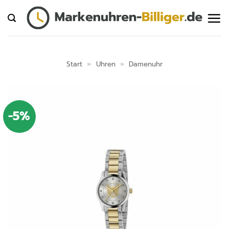
Zum
Inhalt
springen
Start
»
Uhren
»
Damenuhr
-5%