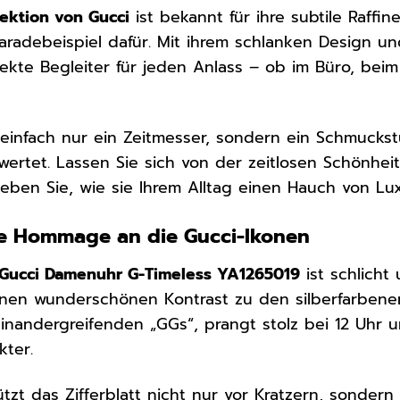
lektion von Gucci
ist bekannt für ihre subtile Raffi
Paradebeispiel dafür. Mit ihrem schlanken Design un
kte Begleiter für jeden Anlass – ob im Büro, bei
 einfach nur ein Zeitmesser, sondern ein Schmuckstü
wertet. Lassen Sie sich von der zeitlosen Schönhei
eben Sie, wie sie Ihrem Alltag einen Hauch von Luxu
ne Hommage an die Gucci-Ikonen
Gucci Damenuhr G-Timeless YA1265019
ist schlicht
 einen wunderschönen Kontrast zu den silberfarben
einandergreifenden „GGs“, prangt stolz bei 12 Uhr u
kter.
tzt das Zifferblatt nicht nur vor Kratzern, sondern 