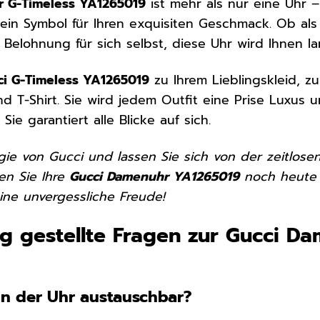
r G-Timeless YA1265019
ist mehr als nur eine Uhr –
 ein Symbol für Ihren exquisiten Geschmack. Ob a
Belohnung für sich selbst, diese Uhr wird Ihnen l
ci G-Timeless YA1265019
zu Ihrem Lieblingskleid, 
d T-Shirt. Sie wird jedem Outfit eine Prise Luxus u
ie garantiert alle Blicke auf sich.
gie von Gucci und lassen Sie sich von der zeitlose
len Sie Ihre
Gucci Damenuhr YA1265019
noch heute 
ne unvergessliche Freude!
g gestellte Fragen zur Gucci D
e in der Uhr austauschbar?