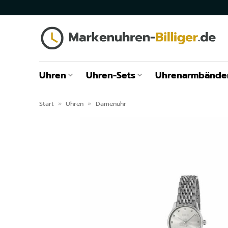
Zum
Inhalt
springen
Uhren
Uhren-Sets
Uhrenarmbände
Start
»
Uhren
»
Damenuhr