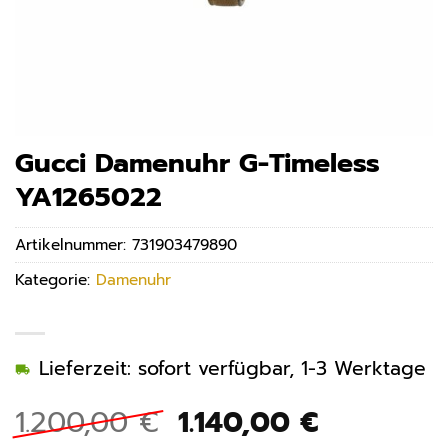
Gucci Damenuhr G-Timeless
YA1265022
Artikelnummer:
731903479890
Kategorie:
Damenuhr
Lieferzeit: sofort verfügbar, 1-3 Werktage
Ursprünglicher
Aktueller
1.200,00
€
1.140,00
€