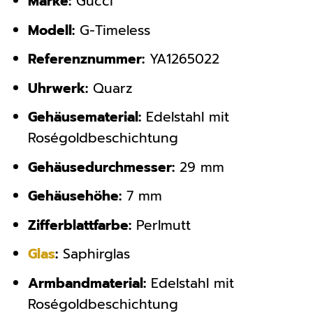
Marke:
Gucci
Modell:
G-Timeless
Referenznummer:
YA1265022
Uhrwerk:
Quarz
Gehäusematerial:
Edelstahl mit
Roségoldbeschichtung
Gehäusedurchmesser:
29 mm
Gehäusehöhe:
7 mm
Zifferblattfarbe:
Perlmutt
Glas
:
Saphirglas
Armbandmaterial:
Edelstahl mit
Roségoldbeschichtung