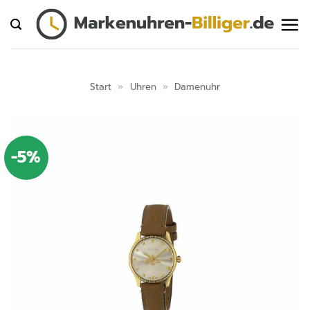
Zum
Inhalt
springen
Start
»
Uhren
»
Damenuhr
-5%