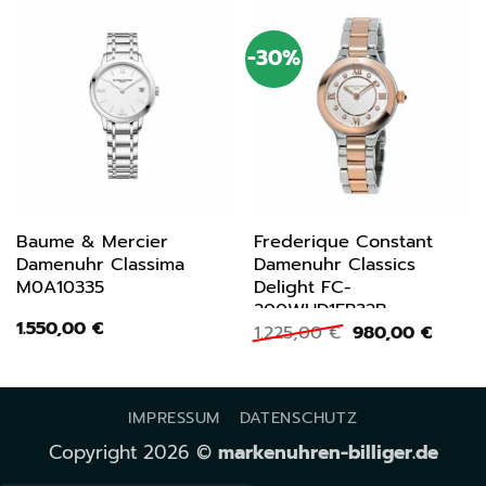
-30%
Baume & Mercier
Frederique Constant
Damenuhr Classima
Damenuhr Classics
M0A10335
Delight FC-
200WHD1ER32B
1.550,00
€
Ursprünglicher
Aktuel
1.225,00
€
980,00
€
Preis
Preis
war:
ist:
1.225,00 €
980,0
IMPRESSUM
DATENSCHUTZ
Copyright 2026 ©
markenuhren-billiger.de